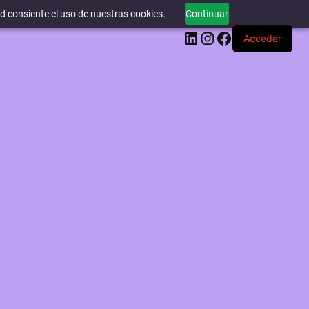
ed consiente el uso de nuestras cookies.
Continuar
LinkedIn
Instagram
Facebook
Acceder