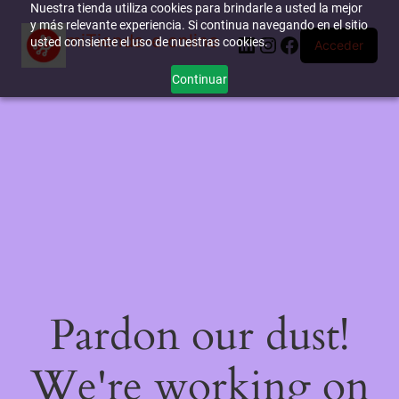
Nuestra tienda utiliza cookies para brindarle a usted la mejor
y más relevante experiencia. Si continua navegando en el sitio
miTienda-e.online
LinkedIn
Instagram
Facebook
usted consiente el uso de nuestras cookies.
Acceder
Continuar
Pardon our dust!
We're working on