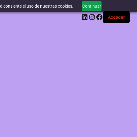
ed consiente el uso de nuestras cookies.
Continuar
LinkedIn
Instagram
Facebook
Acceder