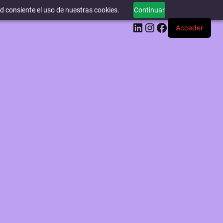
ed consiente el uso de nuestras cookies.
Continuar
LinkedIn
Instagram
Facebook
Acceder