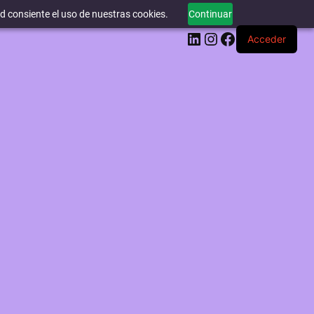
ed consiente el uso de nuestras cookies.
Continuar
LinkedIn
Instagram
Facebook
Acceder