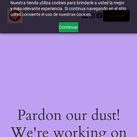
Nuestra tienda utiliza cookies para brindarle a usted la mejor
y más relevante experiencia. Si continua navegando en el sitio
miTienda-e.online
LinkedIn
Instagram
Facebook
usted consiente el uso de nuestras cookies.
Acceder
Continuar
Pardon our dust!
We're working on