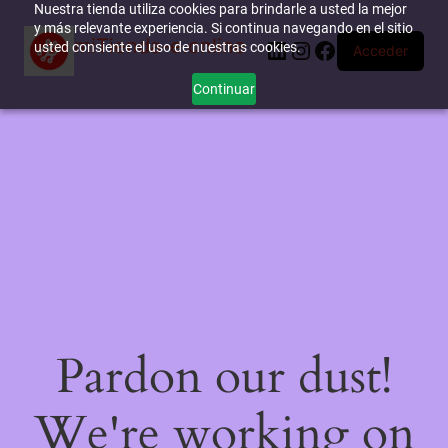
Nuestra tienda utiliza cookies para brindarle a usted la mejor
y más relevante experiencia. Si continua navegando en el sitio
miTienda-e.online
LinkedIn
Instagram
Facebook
usted consiente el uso de nuestras cookies.
Acceder
Continuar
Pardon our dust!
We're working on