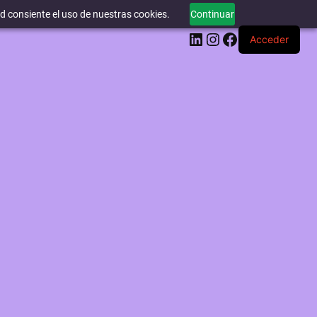
ed consiente el uso de nuestras cookies.
Continuar
LinkedIn
Instagram
Facebook
Acceder