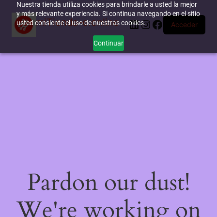
Nuestra tienda utiliza cookies para brindarle a usted la mejor
y más relevante experiencia. Si continua navegando en el sitio
miTienda-e.online
LinkedIn
Instagram
Facebook
usted consiente el uso de nuestras cookies.
Acceder
Continuar
Pardon our dust!
We're working on