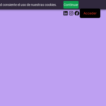
ed consiente el uso de nuestras cookies.
Continuar
LinkedIn
Instagram
Facebook
Acceder