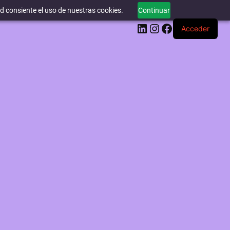
ed consiente el uso de nuestras cookies.
Continuar
LinkedIn
Instagram
Facebook
Acceder