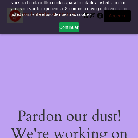
Nuestra tienda utiliza cookies para brindarle a usted la mejor
y más relevante experiencia. Si continua navegando en el sitio
miTienda-e.online
LinkedIn
Instagram
Facebook
usted consiente el uso de nuestras cookies.
Acceder
Continuar
Pardon our dust!
We're working on