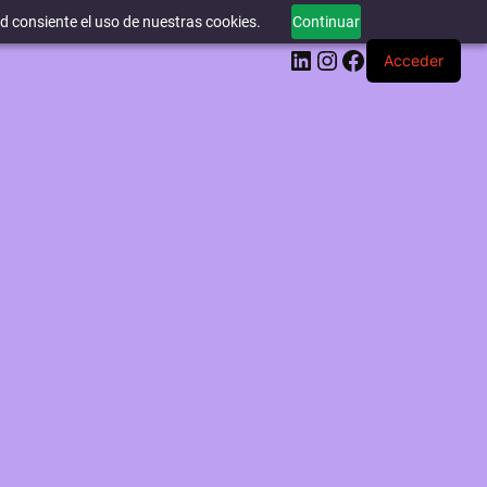
ed consiente el uso de nuestras cookies.
Continuar
LinkedIn
Instagram
Facebook
Acceder