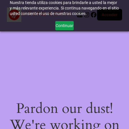
Nuestra tienda utiliza cookies para brindarle a usted la mejor
y más relevante experiencia. Si continua navegando en el sitio
miTienda-e.online
LinkedIn
Instagram
Facebook
usted consiente el uso de nuestras cookies.
Acceder
Continuar
Pardon our dust!
We're working on