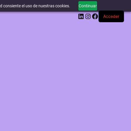
ed consiente el uso de nuestras cookies.
Continuar
LinkedIn
Instagram
Facebook
Acceder