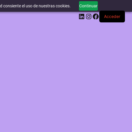
ed consiente el uso de nuestras cookies.
Continuar
LinkedIn
Instagram
Facebook
Acceder