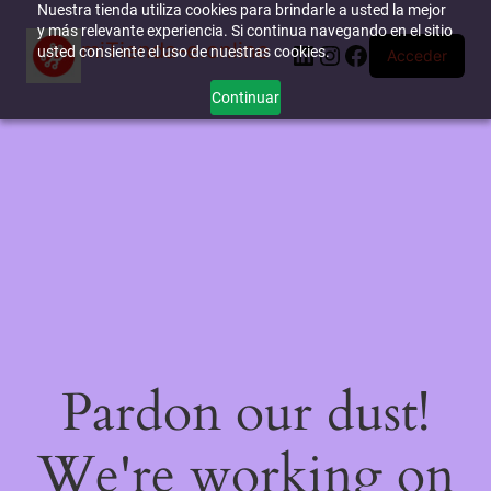
Nuestra tienda utiliza cookies para brindarle a usted la mejor
y más relevante experiencia. Si continua navegando en el sitio
miTienda-e.online
LinkedIn
Instagram
Facebook
usted consiente el uso de nuestras cookies.
Acceder
Continuar
Pardon our dust!
We're working on