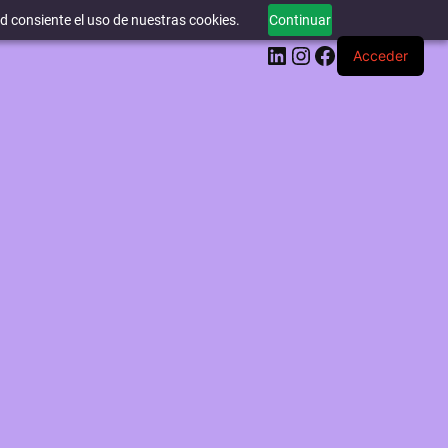
ed consiente el uso de nuestras cookies.
Continuar
LinkedIn
Instagram
Facebook
Acceder