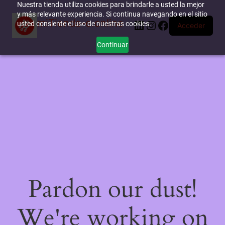
Nuestra tienda utiliza cookies para brindarle a usted la mejor
y más relevante experiencia. Si continua navegando en el sitio
miTienda-e.online
LinkedIn
Instagram
Facebook
usted consiente el uso de nuestras cookies.
Acceder
Continuar
Pardon our dust!
We're working on