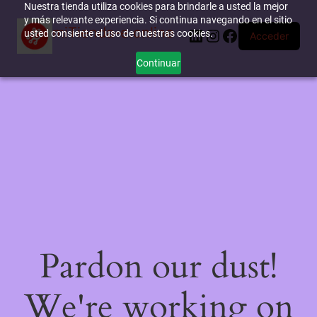
Nuestra tienda utiliza cookies para brindarle a usted la mejor
y más relevante experiencia. Si continua navegando en el sitio
miTienda-e.online
LinkedIn
Instagram
Facebook
usted consiente el uso de nuestras cookies.
Acceder
Continuar
Pardon our dust!
We're working on