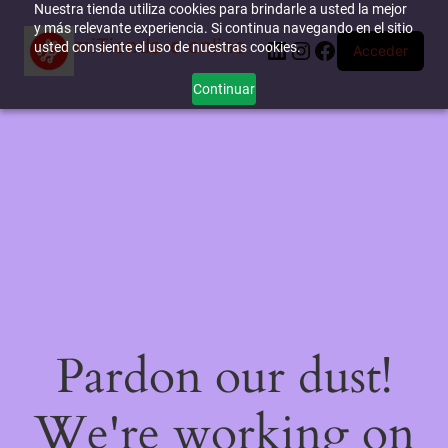
Nuestra tienda utiliza cookies para brindarle a usted la mejor
y más relevante experiencia. Si continua navegando en el sitio
miTienda-e.online
LinkedIn
Instagram
Facebook
usted consiente el uso de nuestras cookies.
Acceder
Continuar
Pardon our dust!
We're working on