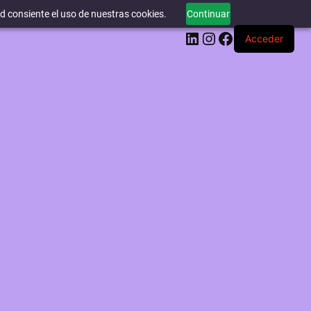
ed consiente el uso de nuestras cookies.
Continuar
LinkedIn
Instagram
Facebook
Acceder