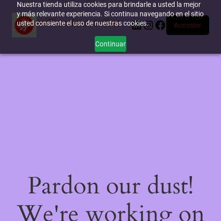
Nuestra tienda utiliza cookies para brindarle a usted la mejor
y más relevante experiencia. Si continua navegando en el sitio
miTienda-e.online
LinkedIn
Instagram
Facebook
usted consiente el uso de nuestras cookies.
Acceder
Continuar
Pardon our dust!
We're working on