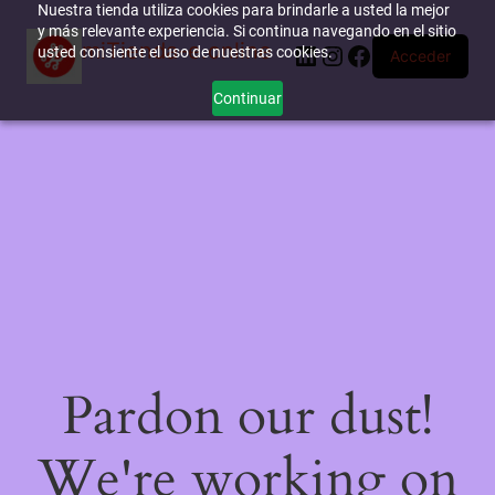
Nuestra tienda utiliza cookies para brindarle a usted la mejor
y más relevante experiencia. Si continua navegando en el sitio
miTienda-e.online
LinkedIn
Instagram
Facebook
usted consiente el uso de nuestras cookies.
Acceder
Continuar
Pardon our dust!
We're working on