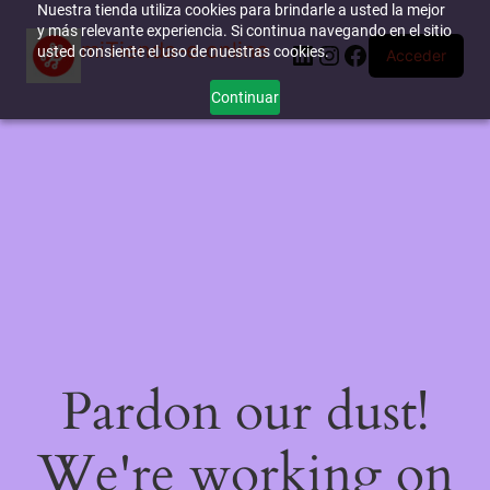
Nuestra tienda utiliza cookies para brindarle a usted la mejor
y más relevante experiencia. Si continua navegando en el sitio
miTienda-e.online
LinkedIn
Instagram
Facebook
usted consiente el uso de nuestras cookies.
Acceder
Continuar
Pardon our dust!
We're working on