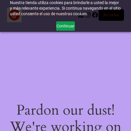
Nuestra tienda utiliza cookies para brindarle a usted la mejor
y más relevante experiencia. Si continua navegando en el sitio
miTienda-e.online
LinkedIn
Instagram
Facebook
usted consiente el uso de nuestras cookies.
Acceder
Continuar
Pardon our dust!
We're working on