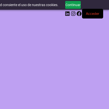
ed consiente el uso de nuestras cookies.
Continuar
LinkedIn
Instagram
Facebook
Acceder