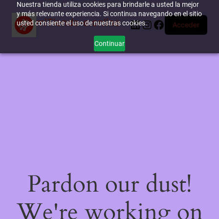
Nuestra tienda utiliza cookies para brindarle a usted la mejor
y más relevante experiencia. Si continua navegando en el sitio
miTienda-e.online
LinkedIn
Instagram
Facebook
usted consiente el uso de nuestras cookies.
Acceder
Continuar
Pardon our dust!
We're working on