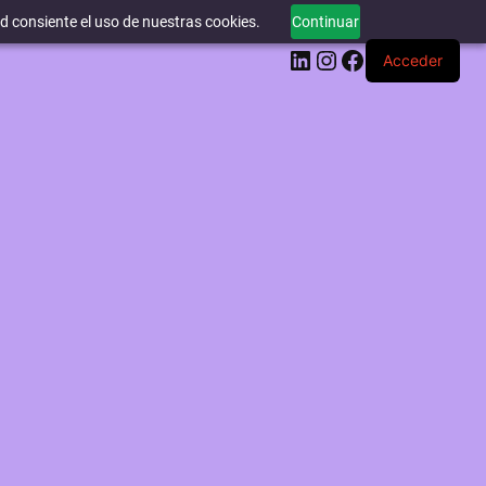
ed consiente el uso de nuestras cookies.
Continuar
LinkedIn
Instagram
Facebook
Acceder