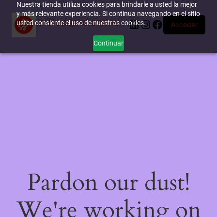
Nuestra tienda utiliza cookies para brindarle a usted la mejor
y más relevante experiencia. Si continua navegando en el sitio
miTienda-e.online
LinkedIn
Instagram
Facebook
usted consiente el uso de nuestras cookies.
Acceder
Continuar
Pardon our dust!
We're working on