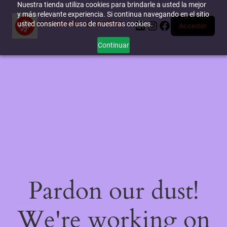
Nuestra tienda utiliza cookies para brindarle a usted la mejor
y más relevante experiencia. Si continua navegando en el sitio
miTienda-e.online
LinkedIn
Instagram
Facebook
usted consiente el uso de nuestras cookies.
Acceder
Continuar
Pardon our dust!
We're working on