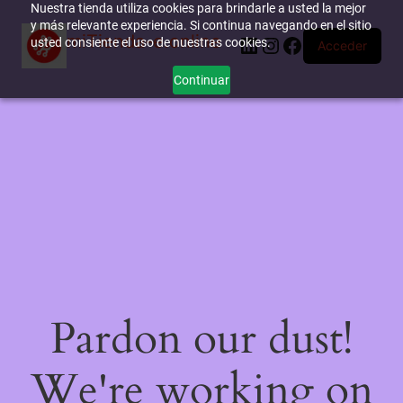
Nuestra tienda utiliza cookies para brindarle a usted la mejor
y más relevante experiencia. Si continua navegando en el sitio
miTienda-e.online
LinkedIn
Instagram
Facebook
usted consiente el uso de nuestras cookies.
Acceder
Continuar
Pardon our dust!
We're working on