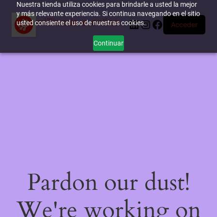
Nuestra tienda utiliza cookies para brindarle a usted la mejor
y más relevante experiencia. Si continua navegando en el sitio
miTienda-e.online
LinkedIn
Instagram
Facebook
usted consiente el uso de nuestras cookies.
Acceder
Continuar
Pardon our dust!
We're working on