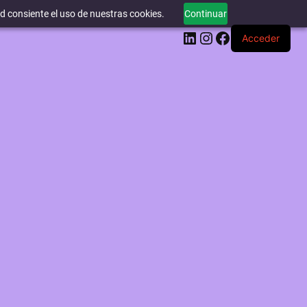
ed consiente el uso de nuestras cookies.
Continuar
LinkedIn
Instagram
Facebook
Acceder