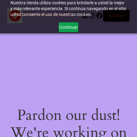
Nuestra tienda utiliza cookies para brindarle a usted la mejor
y más relevante experiencia. Si continua navegando en el sitio
miTienda-e.online
LinkedIn
Instagram
Facebook
usted consiente el uso de nuestras cookies.
Acceder
Continuar
Pardon our dust!
We're working on