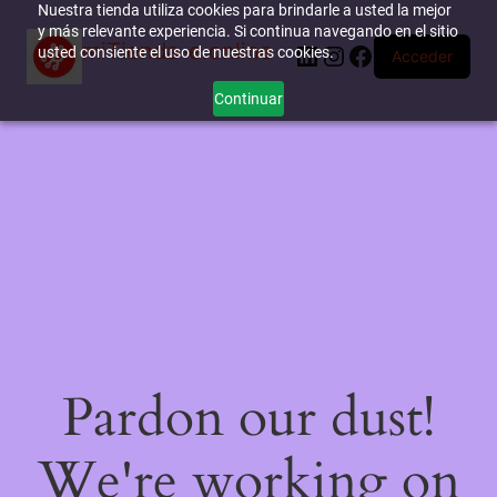
Nuestra tienda utiliza cookies para brindarle a usted la mejor
y más relevante experiencia. Si continua navegando en el sitio
miTienda-e.online
LinkedIn
Instagram
Facebook
usted consiente el uso de nuestras cookies.
Acceder
Continuar
Pardon our dust!
We're working on