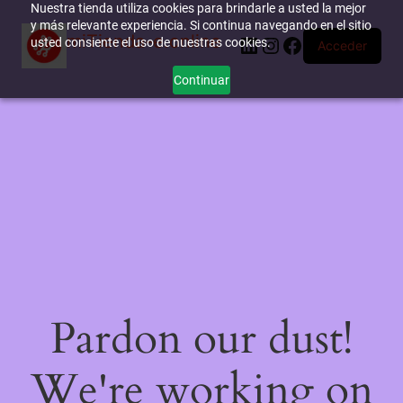
Nuestra tienda utiliza cookies para brindarle a usted la mejor
y más relevante experiencia. Si continua navegando en el sitio
miTienda-e.online
LinkedIn
Instagram
Facebook
usted consiente el uso de nuestras cookies.
Acceder
Continuar
Pardon our dust!
We're working on