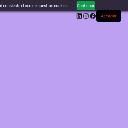
ed consiente el uso de nuestras cookies.
Continuar
LinkedIn
Instagram
Facebook
Acceder