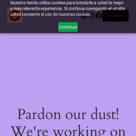
Nuestra tienda utiliza cookies para brindarle a usted la mejor
y más relevante experiencia. Si continua navegando en el sitio
miTienda-e.online
LinkedIn
Instagram
Facebook
usted consiente el uso de nuestras cookies.
Acceder
Continuar
Pardon our dust!
We're working on