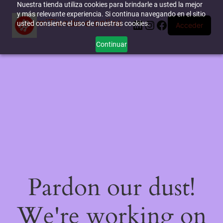
Nuestra tienda utiliza cookies para brindarle a usted la mejor
y más relevante experiencia. Si continua navegando en el sitio
miTienda-e.online
LinkedIn
Instagram
Facebook
usted consiente el uso de nuestras cookies.
Acceder
Continuar
Pardon our dust!
We're working on