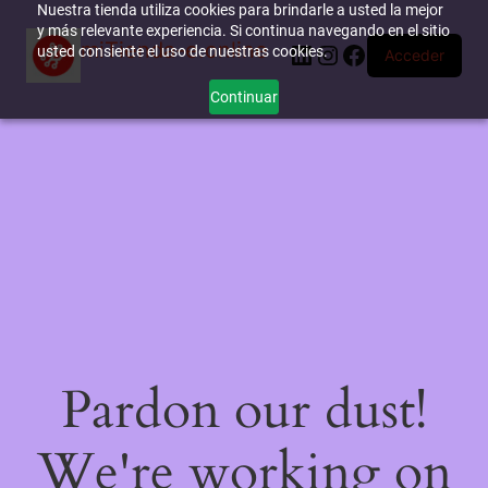
Nuestra tienda utiliza cookies para brindarle a usted la mejor
y más relevante experiencia. Si continua navegando en el sitio
miTienda-e.online
LinkedIn
Instagram
Facebook
usted consiente el uso de nuestras cookies.
Acceder
Continuar
Pardon our dust!
We're working on