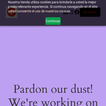
Nuestra tienda utiliza cookies para brindarle a usted la mejor
y más relevante experiencia. Si continua navegando en el sitio
miTienda-e.online
LinkedIn
Instagram
Facebook
usted consiente el uso de nuestras cookies.
Acceder
Continuar
Pardon our dust!
We're working on