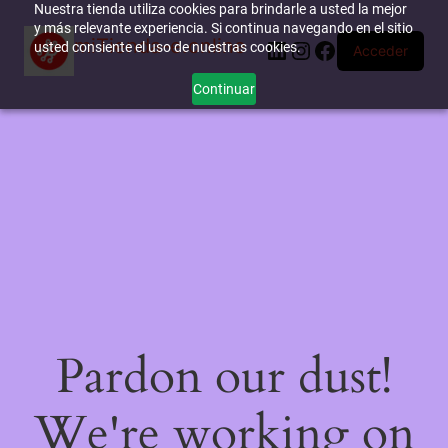
Nuestra tienda utiliza cookies para brindarle a usted la mejor
y más relevante experiencia. Si continua navegando en el sitio
miTienda-e.online
LinkedIn
Instagram
Facebook
usted consiente el uso de nuestras cookies.
Acceder
Continuar
Pardon our dust!
We're working on