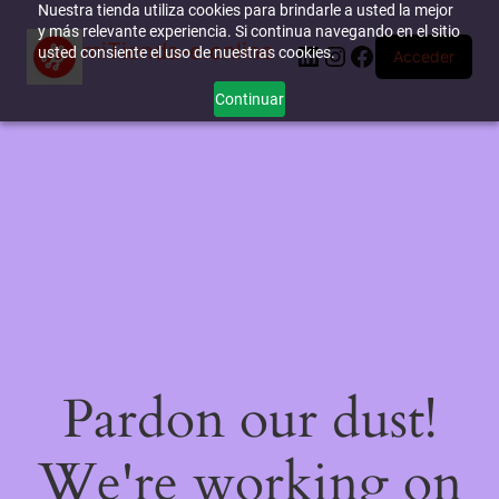
Nuestra tienda utiliza cookies para brindarle a usted la mejor
y más relevante experiencia. Si continua navegando en el sitio
miTienda-e.online
LinkedIn
Instagram
Facebook
usted consiente el uso de nuestras cookies.
Acceder
Continuar
Pardon our dust!
We're working on