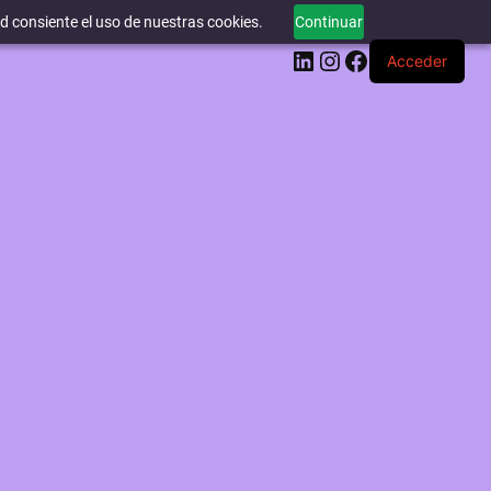
ed consiente el uso de nuestras cookies.
Continuar
LinkedIn
Instagram
Facebook
Acceder